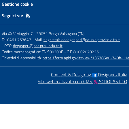
Gestione cookie
Seguici su:
Via XXIV Maggio, 7
-
38051 Borgo Valsugana (TN)
Tel 0461 753647
- Mail:
segr.istalcidedegasperi@scuole.provincia.tn.it
- PEC:
degasperi@pec.provincia.tn.it
Codice meccanografico: TNIS00200E
- C.F. 81002070225
Obiettivi di accessibilità:
https://form.agid.gov.it/view/135785e0-740b-1
Concept & Design by
Designers Italia
Sito web realizzato con CMS
SCUOLASTICO