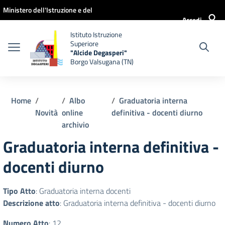
Vai ai contenuti
Vai al menu di navigazione
Vai al footer
Ministero dell'Istruzione e del
Accedi
Merito
Istituto Istruzione
Superiore
"Alcide Degasperi"
Borgo Valsugana (TN)
Home
Albo
Graduatoria interna
Novità
online
definitiva - docenti diurno
archivio
Graduatoria interna definitiva -
docenti diurno
Tipo Atto
: Graduatoria interna docenti
Descrizione atto
: Graduatoria interna definitiva - docenti diurno
Numero Atto
: 12