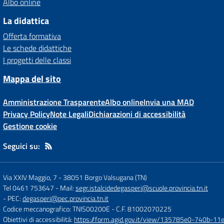
Albo online
La didattica
Offerta formativa
Le schede didattiche
I progetti delle classi
Mappa del sito
Amministrazione Trasparente
Albo online
Invia una MAD
Privacy Policy
Note Legali
Dichiarazioni di accessibilità
Gestione cookie
Seguici su:
Via XXIV Maggio, 7
-
38051 Borgo Valsugana (TN)
Tel 0461 753647
- Mail:
segr.istalcidedegasperi@scuole.provincia.tn.it
- PEC:
degasperi@pec.provincia.tn.it
Codice meccanografico: TNIS00200E
- C.F. 81002070225
Obiettivi di accessibilità:
https://form.agid.gov.it/view/135785e0-740b-1