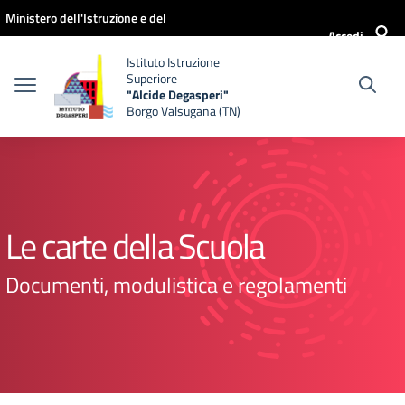
Vai ai contenuti
Vai al menu di navigazione
Vai al footer
Ministero dell'Istruzione e del
Accedi
Merito
Istituto Istruzione
Superiore
"Alcide Degasperi"
Borgo Valsugana (TN)
Le carte della Scuola
Documenti, modulistica e regolamenti