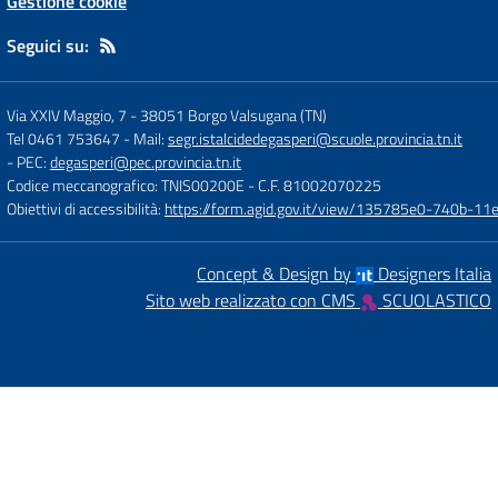
Gestione cookie
Seguici su:
Via XXIV Maggio, 7
-
38051 Borgo Valsugana (TN)
Tel 0461 753647
- Mail:
segr.istalcidedegasperi@scuole.provincia.tn.it
- PEC:
degasperi@pec.provincia.tn.it
Codice meccanografico: TNIS00200E
- C.F. 81002070225
Obiettivi di accessibilità:
https://form.agid.gov.it/view/135785e0-740b-1
Concept & Design by
Designers Italia
Sito web realizzato con CMS
SCUOLASTICO