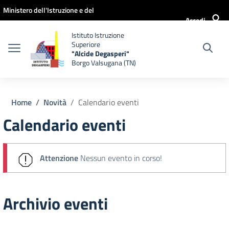
Vai ai contenuti
Vai al menu di navigazione
Vai al footer
Ministero dell'Istruzione e del
Accedi
Merito
Istituto Istruzione
Superiore
"Alcide Degasperi"
Borgo Valsugana (TN)
Home
Novità
Calendario eventi
Calendario eventi
Attenzione
Nessun evento in corso!
Archivio eventi