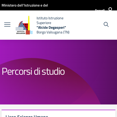
Vai ai contenuti
Vai al menu di navigazione
Vai al footer
Ministero dell'Istruzione e del
Accedi
Merito
Istituto Istruzione
Superiore
"Alcide Degasperi"
Borgo Valsugana (TN)
Percorsi di studio
Liceo Scienze Umane