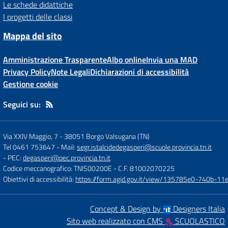
Le schede didattiche
I progetti delle classi
Mappa del sito
Amministrazione Trasparente
Albo online
Invia una MAD
Privacy Policy
Note Legali
Dichiarazioni di accessibilità
Gestione cookie
Seguici su:
Via XXIV Maggio, 7
-
38051 Borgo Valsugana (TN)
Tel 0461 753647
- Mail:
segr.istalcidedegasperi@scuole.provincia.tn.it
- PEC:
degasperi@pec.provincia.tn.it
Codice meccanografico: TNIS00200E
- C.F. 81002070225
Obiettivi di accessibilità:
https://form.agid.gov.it/view/135785e0-740b-1
Concept & Design by
Designers Italia
Sito web realizzato con CMS
SCUOLASTICO