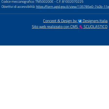
Codice meccanografico: TNIS00200E
- C.F. 81002070225
Obiettivi di accessibilità:
https://form.agid.gov.it/view/135785e0-740b-1
Concept & Design by
Designers Italia
Sito web realizzato con CMS
SCUOLASTICO