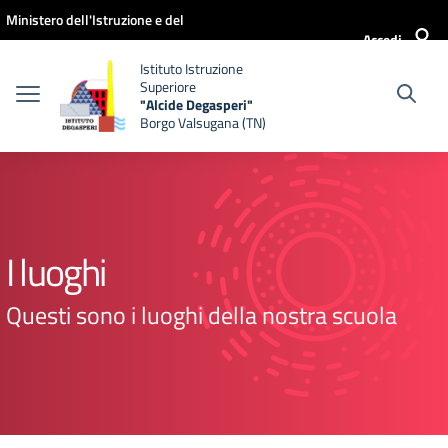
Vai ai contenuti
Vai al menu di navigazione
Vai al footer
Ministero dell'Istruzione e del
Accedi
Merito
Istituto Istruzione
Superiore
"Alcide Degasperi"
Borgo Valsugana (TN)
I luoghi
Questi sono i luoghi della nostra scuola