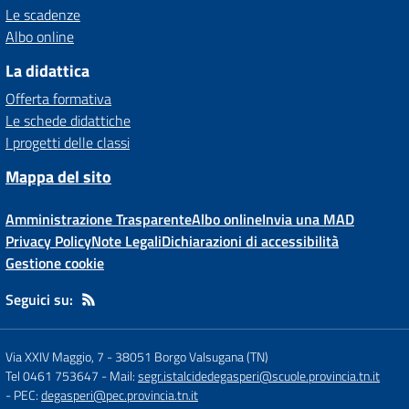
Le scadenze
Albo online
La didattica
Offerta formativa
Le schede didattiche
I progetti delle classi
Mappa del sito
Amministrazione Trasparente
Albo online
Invia una MAD
Privacy Policy
Note Legali
Dichiarazioni di accessibilità
Gestione cookie
Seguici su:
Via XXIV Maggio, 7
-
38051 Borgo Valsugana (TN)
Tel 0461 753647
- Mail:
segr.istalcidedegasperi@scuole.provincia.tn.it
- PEC:
degasperi@pec.provincia.tn.it