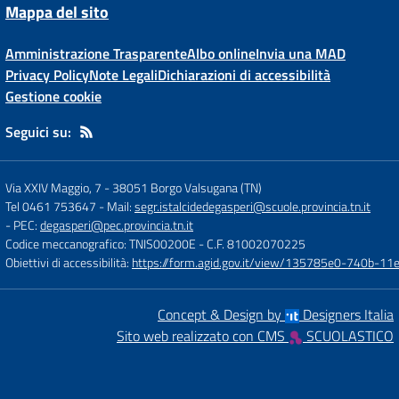
Mappa del sito
Amministrazione Trasparente
Albo online
Invia una MAD
Privacy Policy
Note Legali
Dichiarazioni di accessibilità
Gestione cookie
Seguici su:
Via XXIV Maggio, 7
-
38051 Borgo Valsugana (TN)
Tel 0461 753647
- Mail:
segr.istalcidedegasperi@scuole.provincia.tn.it
- PEC:
degasperi@pec.provincia.tn.it
Codice meccanografico: TNIS00200E
- C.F. 81002070225
Obiettivi di accessibilità:
https://form.agid.gov.it/view/135785e0-740b-1
Concept & Design by
Designers Italia
Sito web realizzato con CMS
SCUOLASTICO