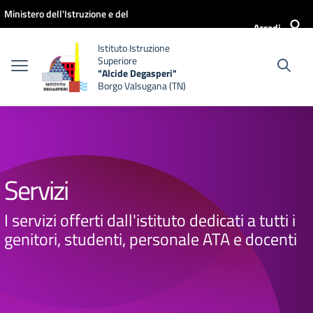
Vai ai contenuti
Vai al menu di navigazione
Vai al footer
Ministero dell'Istruzione e del
Accedi
Merito
Istituto Istruzione
Superiore
"Alcide Degasperi"
Borgo Valsugana (TN)
Servizi
I servizi offerti dall'istituto dedicati a tutti i
genitori, studenti, personale ATA e docenti