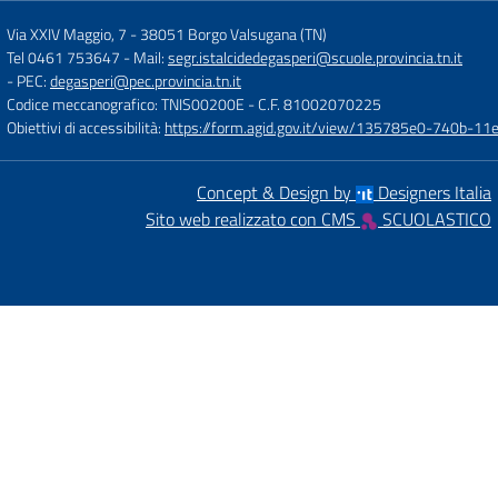
Via XXIV Maggio, 7
-
38051 Borgo Valsugana (TN)
Tel 0461 753647
- Mail:
segr.istalcidedegasperi@scuole.provincia.tn.it
- PEC:
degasperi@pec.provincia.tn.it
Codice meccanografico: TNIS00200E
- C.F. 81002070225
Obiettivi di accessibilità:
https://form.agid.gov.it/view/135785e0-740b-1
Concept & Design by
Designers Italia
Sito web realizzato con CMS
SCUOLASTICO