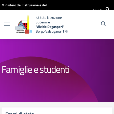
Vai ai contenuti
Vai al menu di navigazione
Vai al footer
Ministero dell'Istruzione e del
Accedi
Merito
Istituto Istruzione
Superiore
"Alcide Degasperi"
Borgo Valsugana (TN)
Famiglie e studenti
Esami di stato