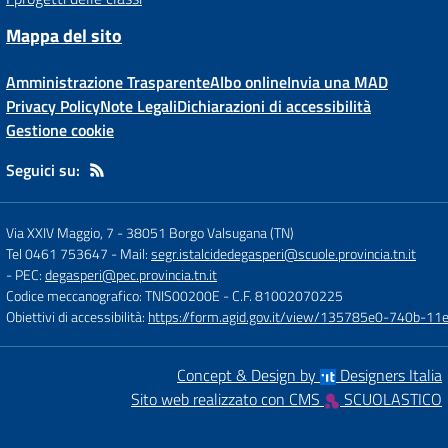
Mappa del sito
Amministrazione Trasparente
Albo online
Invia una MAD
Privacy Policy
Note Legali
Dichiarazioni di accessibilità
Gestione cookie
Seguici su:
Via XXIV Maggio, 7
-
38051 Borgo Valsugana (TN)
Tel 0461 753647
- Mail:
segr.istalcidedegasperi@scuole.provincia.tn.it
- PEC:
degasperi@pec.provincia.tn.it
Codice meccanografico: TNIS00200E
- C.F. 81002070225
Obiettivi di accessibilità:
https://form.agid.gov.it/view/135785e0-740b-1
Concept & Design by
Designers Italia
Sito web realizzato con CMS
SCUOLASTICO