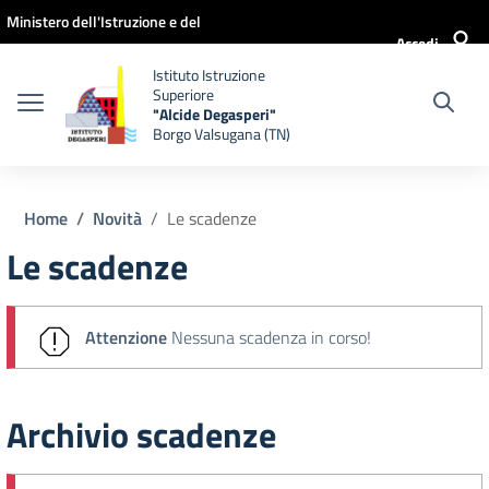
Vai ai contenuti
Vai al menu di navigazione
Vai al footer
Ministero dell'Istruzione e del
Accedi
Merito
Istituto Istruzione
Superiore
"Alcide Degasperi"
Borgo Valsugana (TN)
Home
Novità
Le scadenze
Le scadenze
Attenzione
Nessuna scadenza in corso!
Archivio scadenze