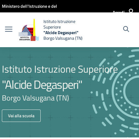
Vai ai contenuti
Vai al menu di navigazione
Vai al footer
Ministero dell'Istruzione e del
Accedi
Merito
Istituto Istruzione
Superiore
"Alcide Degasperi"
Borgo Valsugana (TN)
Istituto Istruzione Superiore
"Alcide Degasperi"
Borgo Valsugana (TN)
Vai alla scuola