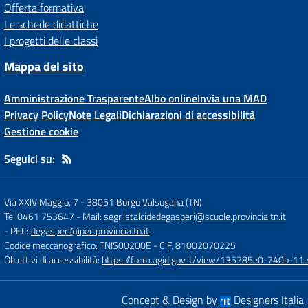
Offerta formativa
Le schede didattiche
I progetti delle classi
Mappa del sito
Amministrazione Trasparente
Albo online
Invia una MAD
Privacy Policy
Note Legali
Dichiarazioni di accessibilità
Gestione cookie
Seguici su:
Via XXIV Maggio, 7
-
38051 Borgo Valsugana (TN)
Tel 0461 753647
- Mail:
segr.istalcidedegasperi@scuole.provincia.tn.it
- PEC:
degasperi@pec.provincia.tn.it
Codice meccanografico: TNIS00200E
- C.F. 81002070225
Obiettivi di accessibilità:
https://form.agid.gov.it/view/135785e0-740b-1
Concept & Design by
Designers Italia