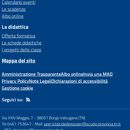
Calendario eventi
Le scadenze
Albo online
La didattica
Offerta formativa
Le schede didattiche
I progetti delle classi
Mappa del sito
Amministrazione Trasparente
Albo online
Invia una MAD
Privacy Policy
Note Legali
Dichiarazioni di accessibilità
Gestione cookie
Seguici su:
Via XXIV Maggio, 7
-
38051 Borgo Valsugana (TN)
Tel 0461 753647
- Mail:
segr.istalcidedegasperi@scuole.provincia.tn.it
- PEC:
degasperi@pec.provincia.tn.it