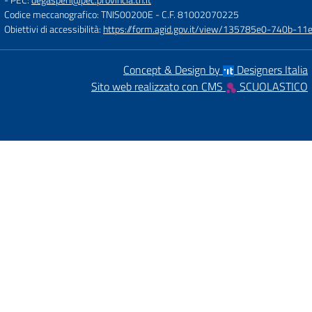
Codice meccanografico: TNIS00200E
- C.F. 81002070225
Obiettivi di accessibilità:
https://form.agid.gov.it/view/135785e0-740b-1
Concept & Design by
Designers Italia
Sito web realizzato con CMS
SCUOLASTICO