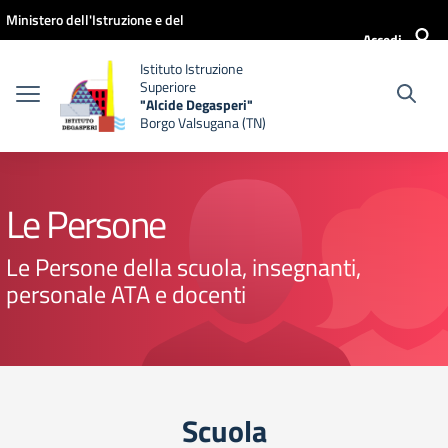
Vai ai contenuti
Vai al menu di navigazione
Vai al footer
Ministero dell'Istruzione e del
Accedi
Merito
Istituto Istruzione
Superiore
"Alcide Degasperi"
Borgo Valsugana (TN)
Le Persone
Le Persone della scuola, insegnanti,
personale ATA e docenti
Scuola