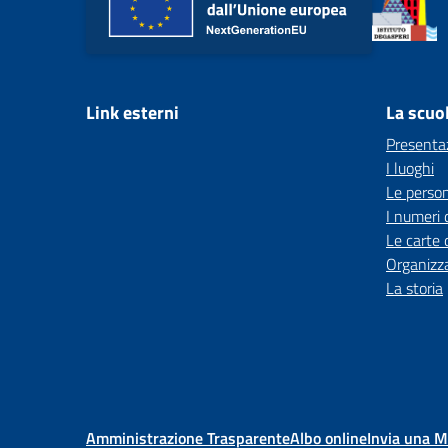
Link esterni
La scuo
Presenta
I luoghi
Le perso
I numeri 
Le carte 
Organizz
La storia
Amministrazione Trasparente
Albo online
Invia una 