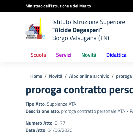
Vai ai contenuti
Vai al menu di navigazione
Vai al footer
Ministero dell'Istruzione e del Merito
Istituto Istruzione Superiore
"Alcide Degasperi"
Borgo Valsugana (TN)
Scuola
Servizi
Novità
Didattica
Home
Novità
Albo online archivio
proroga
proroga contratto pe
Tipo Atto
: Supplenze ATA
Descrizione atto
: proroga contratto personale ATA
Numero Atto
: 5177
Data Atto
: 04/06/2026