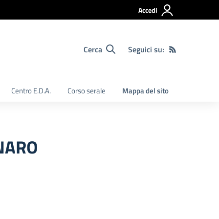
Accedi
Cerca
Seguici su:
Centro E.D.A.
Corso serale
Mappa del sito
NNARO