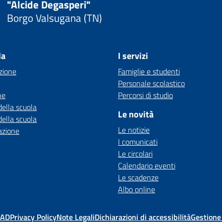
"Alcide Degasperi"
Borgo Valsugana (TN)
la
I servizi
zione
Famiglie e studenti
Personale scolastico
ne
Percorsi di studio
della scuola
Le novità
della scuola
Le notizie
azione
I comunicati
Le circolari
Calendario eventi
Le scadenze
Albo online
MAD
Privacy Policy
Note Legali
Dichiarazioni di accessibilità
Gestione