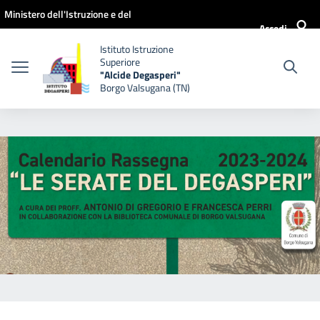
Vai ai contenuti
Vai al menu di navigazione
Vai al footer
Ministero dell'Istruzione e del
Accedi
Merito
Istituto Istruzione
Superiore
"Alcide Degasperi"
Borgo Valsugana (TN)