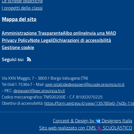
Le schede didattiche
I progetti delle classi
Mappa del sito
Amministrazione Trasparente
Albo online
Invia una MAD
Privacy Policy
Note Legali
Dichiarazioni di accessibilità
Gestione cookie
Seguici su:
Via XXIV Maggio, 7
-
38051 Borgo Valsugana (TN)
Tel 0461 753647
- Mail:
segr.istalcidedegasperi@scuole.provincia.tn.it
- PEC:
degasperi@pec.provincia.tn.it
Codice meccanografico: TNIS00200E
- C.F. 81002070225
Obiettivi di accessibilità:
https://form.agid.gov.it/view/135785e0-740b-1
Concept & Design by
Designers Italia
Sito web realizzato con CMS
SCUOLASTICO