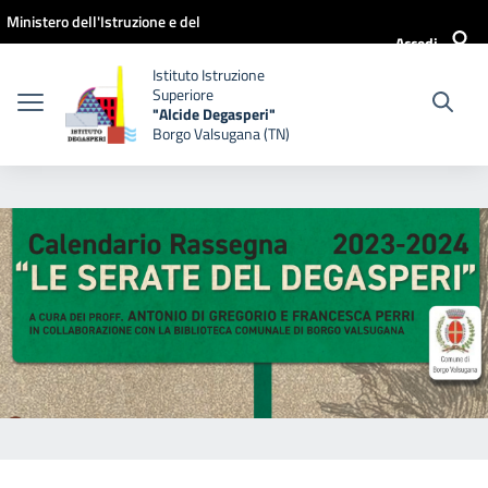
Vai ai contenuti
Vai al menu di navigazione
Vai al footer
Ministero dell'Istruzione e del
Accedi
Merito
Istituto Istruzione
Superiore
"Alcide Degasperi"
Borgo Valsugana (TN)