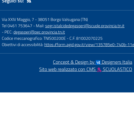
Seguici su:
Via XXIV Maggio, 7
-
38051 Borgo Valsugana (TN)
Tel 0461 753647
- Mail:
segr.istalcidedegasperi@scuole.provincia.tn.it
- PEC:
degasperi@pec.provincia.tn.it
Codice meccanografico: TNIS00200E
- C.F. 81002070225
Obiettivi di accessibilità:
https://form.agid.gov.it/view/135785e0-740b-1
Concept & Design by
Designers Italia
Sito web realizzato con CMS
SCUOLASTICO