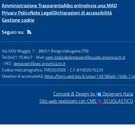
Amministrazione Trasparente
Albo online
Invia una MAD
Privacy Policy
Note Legali
Dichiarazioni di accessibilità
Gestione cookie
Seguici su:
Via XXIV Maggio, 7
-
38051 Borgo Valsugana (TN)
Tel 0461 753647
- Mail:
segr.istalcidedegasperi@scuole.provincia.tn.it
- PEC:
degasperi@pec.provincia.tn.it
Codice meccanografico: TNIS00200E
- C.F. 81002070225
Obiettivi di accessibilità:
https://form.agid.gov.it/view/135785e0-740b-1
Concept & Design by
Designers Italia
Sito web realizzato con CMS
SCUOLASTICO