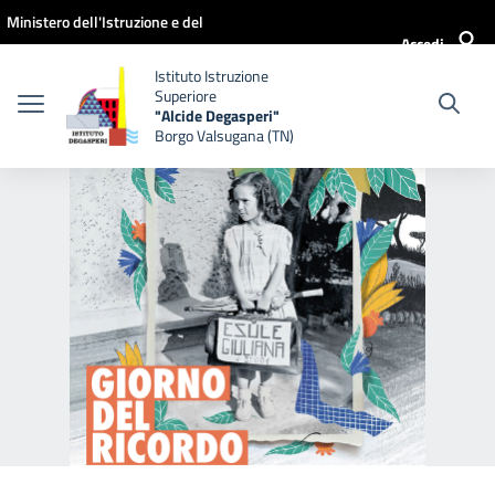
Vai ai contenuti
Vai al menu di navigazione
Vai al footer
Ministero dell'Istruzione e del
Accedi
Merito
Istituto Istruzione
Superiore
"Alcide Degasperi"
Borgo Valsugana (TN)