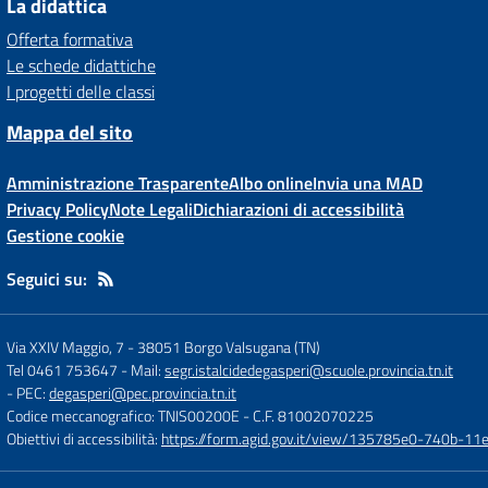
La didattica
Offerta formativa
Le schede didattiche
I progetti delle classi
Mappa del sito
Amministrazione Trasparente
Albo online
Invia una MAD
Privacy Policy
Note Legali
Dichiarazioni di accessibilità
Gestione cookie
Seguici su:
Via XXIV Maggio, 7
-
38051 Borgo Valsugana (TN)
Tel 0461 753647
- Mail:
segr.istalcidedegasperi@scuole.provincia.tn.it
- PEC:
degasperi@pec.provincia.tn.it
Codice meccanografico: TNIS00200E
- C.F. 81002070225
Obiettivi di accessibilità:
https://form.agid.gov.it/view/135785e0-740b-1