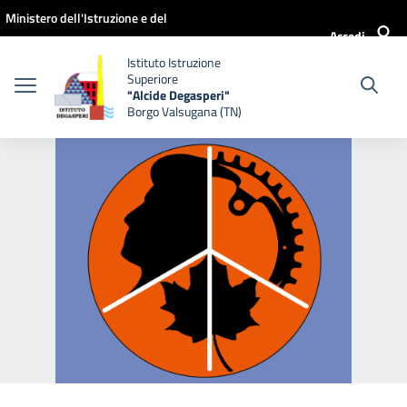
Vai ai contenuti
Vai al menu di navigazione
Vai al footer
Ministero dell'Istruzione e del
Accedi
Merito
Istituto Istruzione
Superiore
"Alcide Degasperi"
Borgo Valsugana (TN)