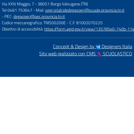
Via XXIV Maggio, 7
-
38051 Borgo Valsugana (TN)
Tel 0461 753647
- Mail:
segr.istalcidedegasperi@scuole.provincia.tn.it
- PEC:
degasperi@pec.provincia.tn.it
Codice meccanografico: TNIS00200E
- C.F. 81002070225
Obiettivi di accessibilità:
https://form.agid.gov.it/view/135785e0-740b-1
Concept & Design by
Designers Italia
Sito web realizzato con CMS
SCUOLASTICO