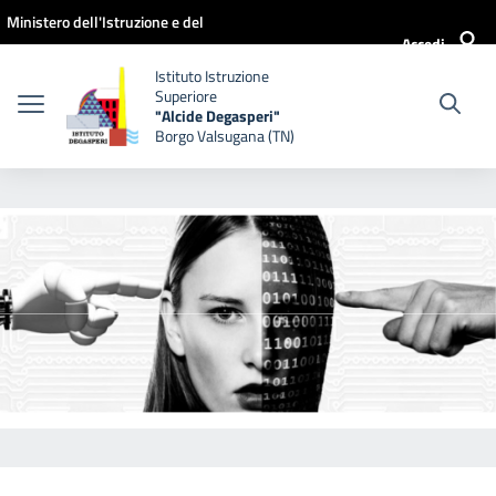
Vai ai contenuti
Vai al menu di navigazione
Vai al footer
Ministero dell'Istruzione e del
Accedi
Merito
Istituto Istruzione
Superiore
"Alcide Degasperi"
Borgo Valsugana (TN)