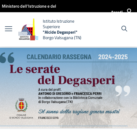
Vai ai contenuti
Vai al menu di navigazione
Vai al footer
Ministero dell'Istruzione e del
Accedi
Merito
Istituto Istruzione
Superiore
"Alcide Degasperi"
Borgo Valsugana (TN)