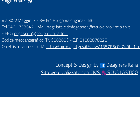
Seguici su:
Via XXIV Maggio, 7
-
38051 Borgo Valsugana (TN)
Tel 0461 753647
- Mail:
segr.istalcidedegasperi@scuole.provincia.tn.it
- PEC:
degasperi@pec.provincia.tn.it
Codice meccanografico: TNIS00200E
- C.F. 81002070225
Obiettivi di accessibilità:
https://form.agid.gov.it/view/135785e0-740b-1
Concept & Design by
Designers Italia
Sito web realizzato con CMS
SCUOLASTICO