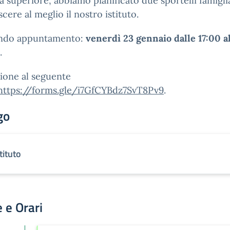
a superiore, abbiamo pianificato due sportelli famigli
cere al meglio il nostro istituto.
ndo appuntamento:
venerdì 23 gennaio dalle 17:00 a
.
zione al seguente
https://forms.gle/i7GfCYBdz7SvT8Pv9
.
go
tituto
 e Orari