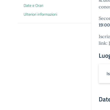
scuol
Date e Orari
conos
Ulteriori informazioni
Seco
19:00
Iscri
link:
Luo
Is
Date