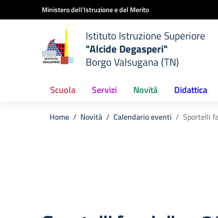
Vai ai contenuti
Vai al menu di navigazione
Vai al footer
Ministero dell'Istruzione e del Merito
Istituto Istruzione Superiore
"Alcide Degasperi"
Borgo Valsugana (TN)
Scuola
Servizi
Novità
Didattica
Home
Novità
Calendario eventi
Sportelli 