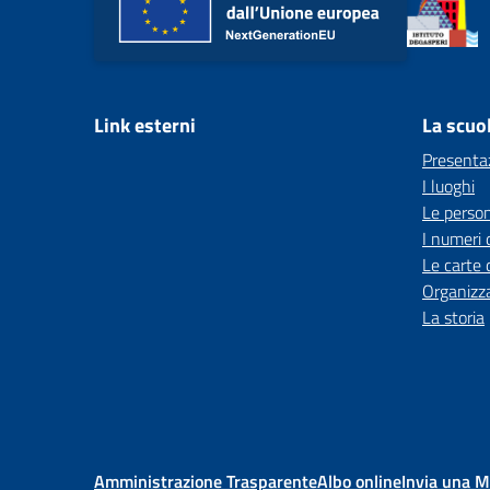
Link esterni
La scuo
Presenta
I luoghi
Le perso
I numeri 
Le carte 
Organizz
La storia
Amministrazione Trasparente
Albo online
Invia una 