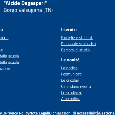
"Alcide Degasperi"
Borgo Valsugana (TN)
la
I servizi
zione
Famiglie e studenti
Personale scolastico
ne
Percorsi di studio
della scuola
Le novità
della scuola
Le notizie
azione
I comunicati
Le circolari
Calendario eventi
Le scadenze
Albo online
MAD
Privacy Policy
Note Legali
Dichiarazioni di accessibilità
Gestione