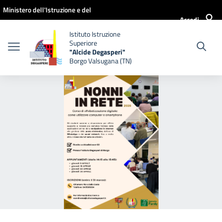
Vai ai contenuti
Vai al menu di navigazione
Vai al footer
Ministero dell'Istruzione e del
Accedi
Merito
Istituto Istruzione
Superiore
"Alcide Degasperi"
Borgo Valsugana (TN)