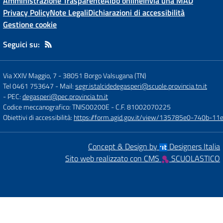
Amministrazione Trasparente
Albo online
Invia una MAD
Privacy Policy
Note Legali
Dichiarazioni di accessibilità
Gestione cookie
Seguici su:
Via XXIV Maggio, 7
-
38051 Borgo Valsugana (TN)
Tel 0461 753647
- Mail:
segr.istalcidedegasperi@scuole.provincia.tn.it
- PEC:
degasperi@pec.provincia.tn.it
Codice meccanografico: TNIS00200E
- C.F. 81002070225
Obiettivi di accessibilità:
https://form.agid.gov.it/view/135785e0-740b-1
Concept & Design by
Designers Italia
Sito web realizzato con CMS
SCUOLASTICO