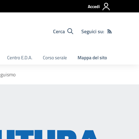
Accedi
Cerca
Seguici su:
Centro E.D.A.
Corso serale
Mappa del sito
nguismo