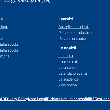
la
I servizi
zione
Famiglie e studenti
Personale scolastico
ne
Percorsi di studio
della scuola
Le novità
della scuola
Le notizie
azione
I comunicati
Le circolari
Calendario eventi
Le scadenze
Albo online
MAD
Privacy Policy
Note Legali
Dichiarazioni di accessibilità
Gestione