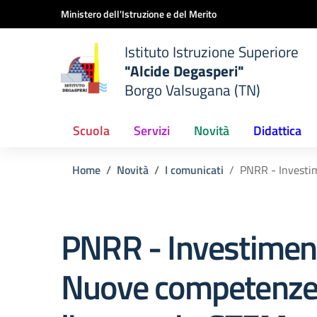
Vai ai contenuti
Vai al menu di navigazione
Vai al footer
Ministero dell'Istruzione e del Merito
Istituto Istruzione Superiore
"Alcide Degasperi"
Borgo Valsugana (TN)
Scuola
Servizi
Novità
Didattica
Home
Novità
I comunicati
PNRR - Investim
PNRR - Investiment
Nuove competenze 