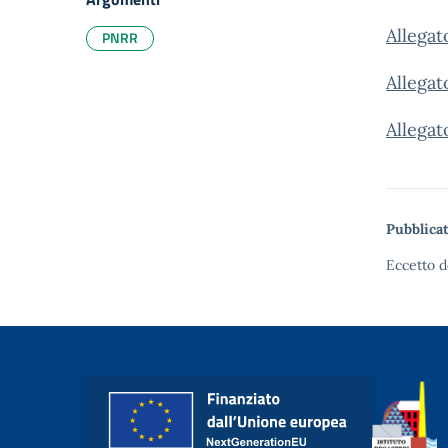
Allegat
PNRR
Allegat
Allega
Pubblicat
Eccetto d