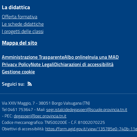
La didattica
Offerta formativa
Le schede didattiche
I progetti delle classi
Mappa del sito
Amministrazione Trasparente
Albo online
Invia una MAD
Privacy Policy
Note Legali
Dichiarazioni di accessibilità
Gestione cookie
Seguici su:
Via XXIV Maggio, 7
-
38051 Borgo Valsugana (TN)
Tel 0461 753647
- Mail:
segr.istalcidedegasperi@scuole.provincia.tn.it
- PEC:
degasperi@pec.provincia.tn.it
Codice meccanografico: TNIS00200E
- C.F. 81002070225
Obiettivi di accessibilità:
https://form.agid.gov.it/view/135785e0-740b-1