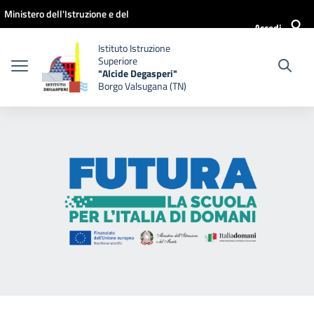
Vai ai contenuti
Vai al menu di navigazione
Vai al footer
Ministero dell'Istruzione e del
Accedi
Merito
Istituto Istruzione
Superiore
"Alcide Degasperi"
Borgo Valsugana (TN)