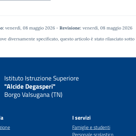
o:
venerdì, 08 maggio 2026
-
Revisione:
venerdì, 08 maggio 2026
ove diversamente specificato, questo articolo è stato rilasciato sotto
Istituto Istruzione Superiore
"Alcide Degasperi"
Borgo Valsugana (TN)
la
I servizi
zione
Famiglie e studenti
Personale scolastico