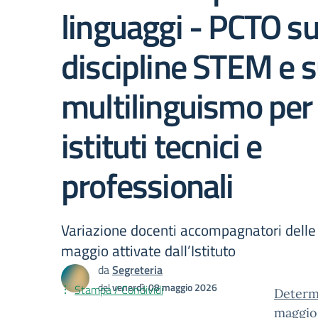
linguaggi - PCTO su
discipline STEM e s
multilinguismo per 
istituti tecnici e
professionali
Variazione docenti accompagnatori delle 
maggio attivate dall’Istituto
da
Segreteria
del
venerdì, 08 maggio 2026
Stampa / Condividi
Determi
maggio 