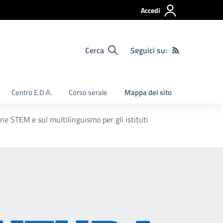
Accedi
Cerca
Seguici su:
Centro E.D.A.
Corso serale
Mappa del sito
e STEM e sul multilinguismo per gli istituti