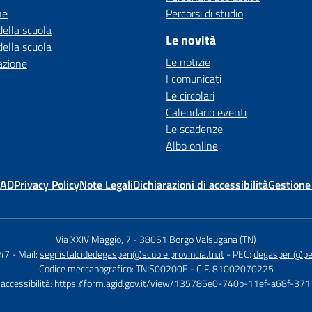
ne
Percorsi di studio
della scuola
Le novità
della scuola
Le notizie
azione
I comunicati
Le circolari
Calendario eventi
Le scadenze
Albo online
MAD
Privacy Policy
Note Legali
Dichiarazioni di accessibilità
Gestione
Via XXIV Maggio, 7
-
38051 Borgo Valsugana (TN)
647
- Mail:
segr.istalcidedegasperi@scuole.provincia.tn.it
- PEC:
degasperi@pec.
Codice meccanografico: TNIS00200E
- C.F. 81002070225
 accessibilità:
https://form.agid.gov.it/view/135785e0-740b-11ef-a68f-37