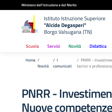
Vai ai contenuti
Vai al menu di navigazione
Vai al footer
Ministero dell'Istruzione e del Merito
Istituto Istruzione Superiore
"Alcide Degasperi"
Borgo Valsugana (TN)
Scuola
Servizi
Novità
Didattica
Home
I
PNRR - Investiment
Novità
comunicati
tecnici e professiona
PNRR - Investiment
Nuove competenze 