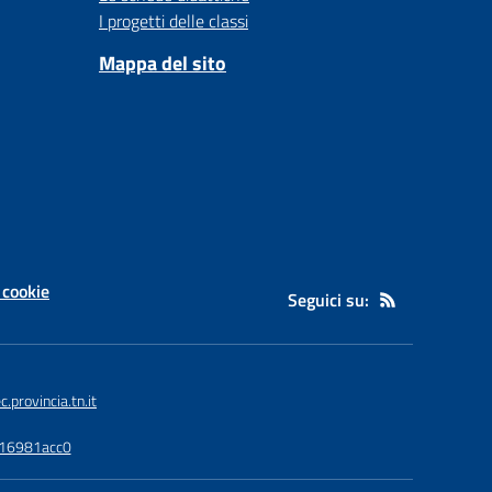
I progetti delle classi
Mappa del sito
 cookie
Seguici su:
provincia.tn.it
116981acc0