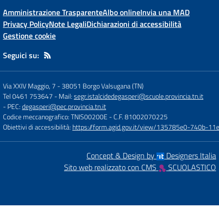
Amministrazione Trasparente
Albo online
Invia una MAD
Privacy Policy
Note Legali
Dichiarazioni di accessibilità
Gestione cookie
Seguici su:
Via XXIV Maggio, 7
-
38051 Borgo Valsugana (TN)
Tel 0461 753647
- Mail:
segr.istalcidedegasperi@scuole.provincia.tn.it
- PEC:
degasperi@pec.provincia.tn.it
Codice meccanografico: TNIS00200E
- C.F. 81002070225
Obiettivi di accessibilità:
https://form.agid.gov.it/view/135785e0-740b-1
Concept & Design by
Designers Italia
Sito web realizzato con CMS
SCUOLASTICO