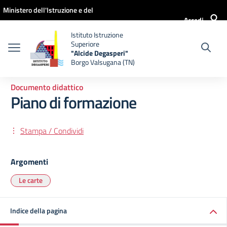
Vai ai contenuti
Vai al menu di navigazione
Vai al footer
Ministero dell'Istruzione e del
Accedi
Merito
Istituto Istruzione
Superiore
"Alcide Degasperi"
Borgo Valsugana (TN)
Documento didattico
Piano di formazione
Stampa / Condividi
Argomenti
Le carte
Indice della pagina