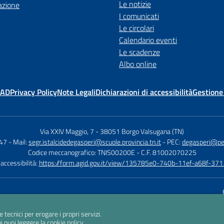
Le notizie
azione
I comunicati
Le circolari
Calendario eventi
Le scadenze
Albo online
MAD
Privacy Policy
Note Legali
Dichiarazioni di accessibilità
Gestione
Via XXIV Maggio, 7
-
38051 Borgo Valsugana (TN)
647
- Mail:
segr.istalcidedegasperi@scuole.provincia.tn.it
- PEC:
degasperi@pec.
Codice meccanografico: TNIS00200E
- C.F. 81002070225
 accessibilità:
https://form.agid.gov.it/view/135785e0-740b-11ef-a68f-37
Sito w
e tecnici per erogare i propri servizi.
i puoi leggere la
cookie policy
.