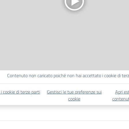
Contenuto non caricato poiché non hai accettato i cookie di terz
 i cookie di terze parti
Gestisci le tue preferenze sui
Apri es
cookie
contenut