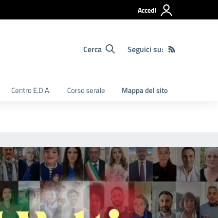
Accedi
Cerca
Seguici su:
Centro E.D.A.
Corso serale
Mappa del sito