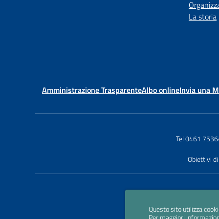
Organizz
La storia
Amministrazione Trasparente
Albo online
Invia una 
Tel 0461 753
Obiettivi di
Questo sito utilizza cooki
Per maggiori informazion