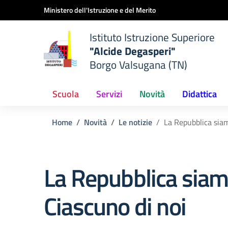
Vai ai contenuti
Vai al menu di navigazione
Vai al footer
Ministero dell'Istruzione e del Merito
Istituto Istruzione Superiore
"Alcide Degasperi"
Borgo Valsugana (TN)
Scuola
Servizi
Novità
Didattica
Home
Novità
Le notizie
La Repubblica siam
La Repubblica siam
Ciascuno di noi