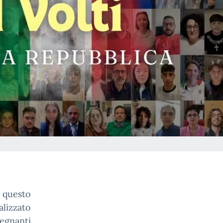
 questo
alizzato
egnanti