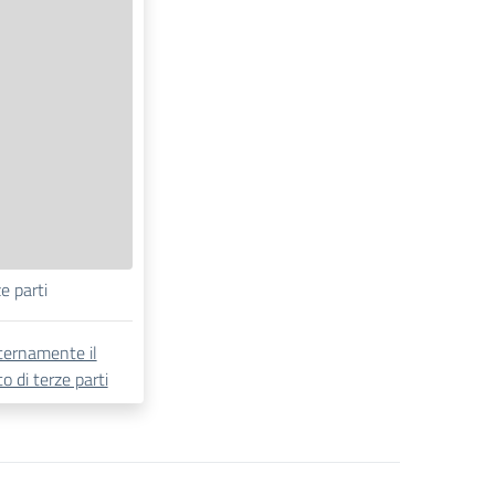
e parti
ternamente il
o di terze parti