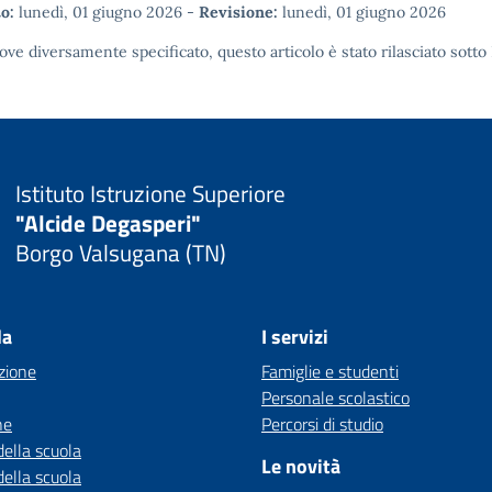
o:
lunedì, 01 giugno 2026
-
Revisione:
lunedì, 01 giugno 2026
ove diversamente specificato, questo articolo è stato rilasciato sotto
Istituto Istruzione Superiore
"Alcide Degasperi"
Borgo Valsugana (TN)
la
I servizi
zione
Famiglie e studenti
Personale scolastico
ne
Percorsi di studio
della scuola
Le novità
della scuola