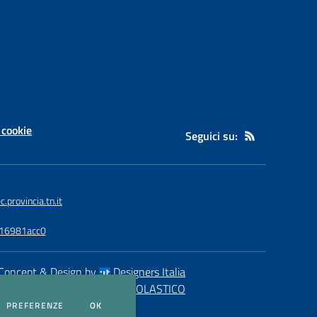
 cookie
Seguici su:
provincia.tn.it
116981acc0
Concept & Design by
Designers Italia
eb realizzato con CMS
SCUOLASTICO
DEI COOKIE
PREFERENZE
OK