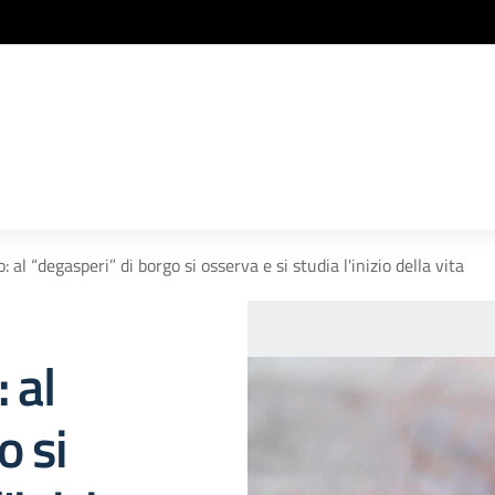
: al “degasperi” di borgo si osserva e si studia l'inizio della vita
 al
o si