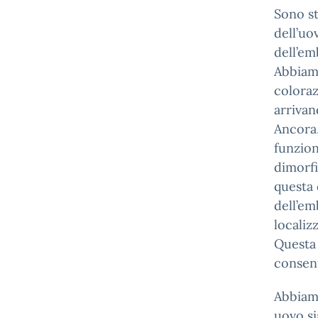
Sono st
dell’uo
dell’em
Abbiamo
coloraz
arrivan
Ancora,
funzion
dimorfi
questa 
dell’em
localiz
Questa 
consent
Abbiamo
uovo si