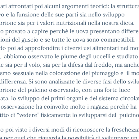
ati affrontati poi alcuni argomenti teorici: la struttur
vo e la funzione delle sue parti sia nello sviluppo
brione sia per i valori nutrizionali nella nostra dieta.
 provato a capire perché le uova presentano differe
ioni del guscio e se tutte le uova sono commestibili
do poi ad approfondire i diversi usi alimentari nel m
 abbiamo osservato le piume degli uccelli e studiato 
e sia per il volo, sia per la difesa dal freddo, ma anche
smo sessuale nella colorazione del piumaggio e il mo
differenza. Si sono analizzate le diverse fasi dello svi
brione del pulcino osservando, con una forte luce
zata, lo sviluppo dei primi organi e del sistema circola
osservazione ha coinvolto molto i ragazzi perché ha
ito di “vedere” fisicamente lo svilupparsi del pulcino
 poi visto i diversi modi di riconoscere la freschezza
a per quel che riguarda la possibilità di sviluppare un