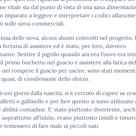
e vitale sia dal punto di vista di una sana alimentazi
 imparato a leggere e interpretare i codici alfanume
i sulle uova commerciali.
hiusa delle uova, alcuni alunni coinvolti nel progetto,
a fortuna di assistere ed è stato, per loro, davvero
ante. Sentire il pigolio quando ancora l’uovo era int
il primo buchetto nel guscio e assistere alla fatica de
 nel rompere il guscio per uscire, sono stati momenti
, quasi, di condivisione dello sforzo.
cuni giorni dalla nascita, si è cercato di capire se era
galletti o gallinelle e per fare questo si sono utilizzate
 abilità contadine. E' stato piuttosto divertente, anch
, soprattutto all'inizio, erano piuttosto timidi e timoro
 temessero di fare male ai piccoli nati.