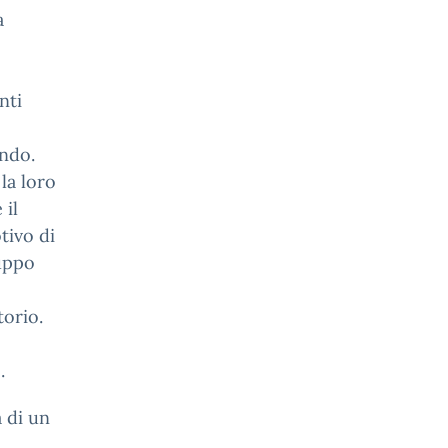
a
nti
ondo.
la loro
 il
tivo di
luppo
torio.
.
 di un