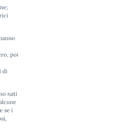
one;
rici
 hanno
ero, poi
l
 di
no nati
 alcune
e se i
si,