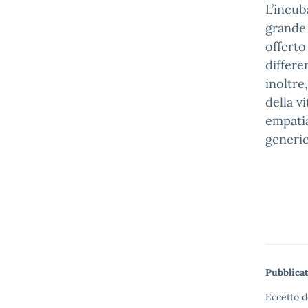
L’incub
grande 
offerto
differe
inoltre
della v
empatia
generic
Pubblicat
Eccetto d