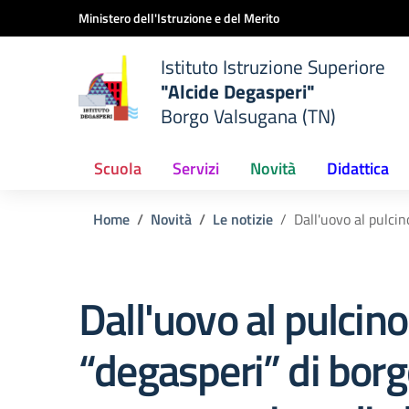
Vai ai contenuti
Vai al menu di navigazione
Vai al footer
Ministero dell'Istruzione e del Merito
Istituto Istruzione Superiore
"Alcide Degasperi"
Borgo Valsugana (TN)
Scuola
Servizi
Novità
Didattica
Home
Novità
Le notizie
Dall'uovo al pulcino
Dall'uovo al pulcino:
“degasperi” di borg