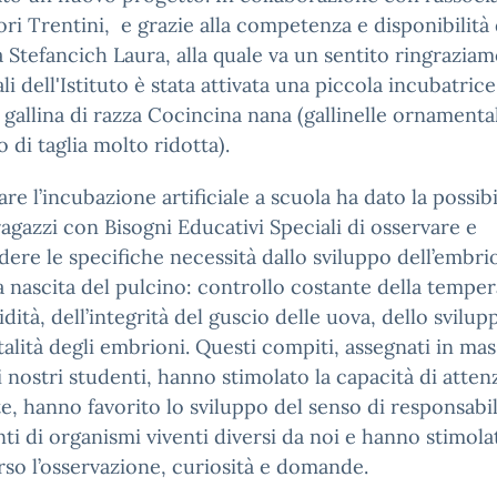
ori Trentini, e grazie alla competenza e disponibilità 
a Stefancich Laura, alla quale va un sentito ringrazia
ali dell'Istituto è stata attivata una piccola incubatric
 gallina di razza Cocincina nana (gallinelle ornamenta
o di taglia molto ridotta).
are l’incubazione artificiale a scuola ha dato la possibil
ragazzi con Bisogni Educativi Speciali di osservare e
ere le specifiche necessità dallo sviluppo dell’embri
la nascita del pulcino: controllo costante della temper
idità, dell’integrità del guscio delle uova, dello svilup
italità degli embrioni. Questi compiti, assegnati in ma
i nostri studenti, hanno stimolato la capacità di atten
e, hanno favorito lo sviluppo del senso di responsabil
ti di organismi viventi diversi da noi e hanno stimola
rso l’osservazione, curiosità e domande.