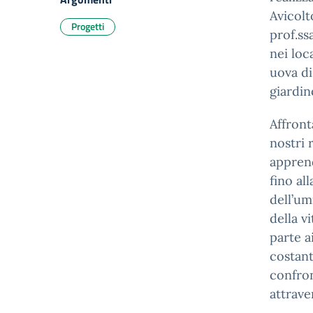
Avicolt
Progetti
prof.ss
nei loc
uova di
giardin
Affront
nostri 
apprend
fino al
dell’um
della v
parte a
costant
confron
attrave