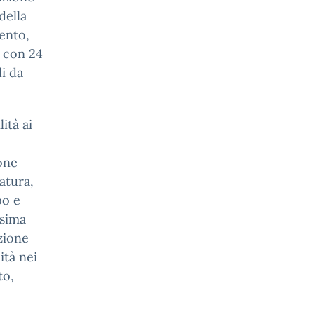
della
mento,
e con 24
li da
ità ai
one
atura,
po e
ssima
zione
ità nei
to,