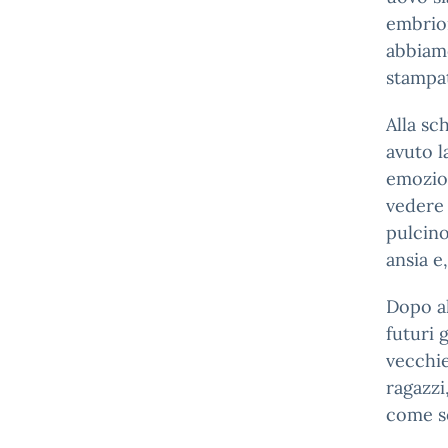
embrion
abbiamo
stampat
Alla sc
avuto l
emozion
vedere 
pulcino
ansia e
Dopo al
futuri 
vecchie
ragazzi
come se