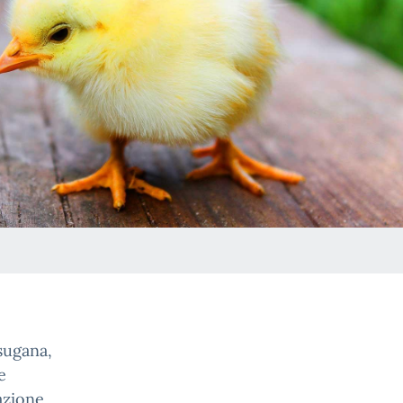
sugana,
e
azione