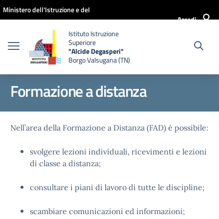
Vai ai contenuti
Vai al menu di navigazione
Vai al footer
Ministero dell'Istruzione e del
Accedi
Merito
Istituto Istruzione
Superiore
"Alcide Degasperi"
Borgo Valsugana (TN)
Formazione a distanza
Nell’area della Formazione a Distanza (FAD) è possibile:
svolgere lezioni individuali, ricevimenti e lezioni
di classe a distanza;
consultare i piani di lavoro di tutte le discipline;
scambiare comunicazioni ed informazioni;