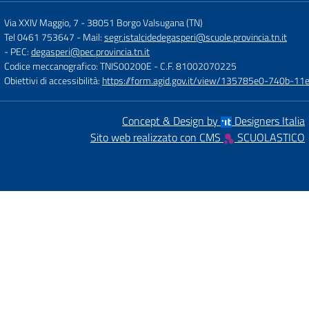
Via XXIV Maggio, 7
-
38051 Borgo Valsugana (TN)
Tel 0461 753647
- Mail:
segr.istalcidedegasperi@scuole.provincia.tn.it
- PEC:
degasperi@pec.provincia.tn.it
Codice meccanografico: TNIS00200E
- C.F. 81002070225
Obiettivi di accessibilità:
https://form.agid.gov.it/view/135785e0-740b-1
Concept & Design by
Designers Italia
Sito web realizzato con CMS
SCUOLASTICO