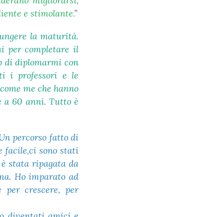
iderano migliorarsi,
iente e stimolante.
”
iungere la maturità.
i per completare il
to di diplomarmi con
i i professori e le
li come me che hanno
e a 60 anni. Tutto è
 Un percorso fatto di
facile,ci sono stati
 è stata ripagata da
rma. Ho imparato ad
 per crescere, per
o diventati amici e