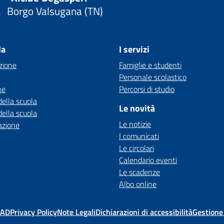
Borgo Valsugana (TN)
la
I servizi
zione
Famiglie e studenti
Personale scolastico
ne
Percorsi di studio
della scuola
Le novità
della scuola
Le notizie
azione
I comunicati
Le circolari
Calendario eventi
Le scadenze
Albo online
MAD
Privacy Policy
Note Legali
Dichiarazioni di accessibilità
Gestione