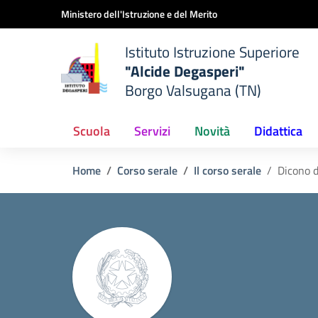
Vai ai contenuti
Vai al menu di navigazione
Vai al footer
Ministero dell'Istruzione e del Merito
Istituto Istruzione Superiore
"Alcide Degasperi"
Borgo Valsugana (TN)
Scuola
Servizi
Novità
Didattica
Home
Corso serale
Il corso serale
Dicono d