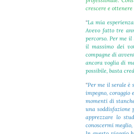
professionale. Cons
crescere e ottenere
“
La mia esperienza 
Avevo fatto tre an
percorso. Per me il
il massimo dei vot
compagne di avventu
ancora voglia di me
possibile, basta cre
“
Per me il serale è 
impegno, coraggio e
momenti di stanchez
una soddisfazione 
apprezzare lo stu
conoscermi meglio, 
In questo viaggio 