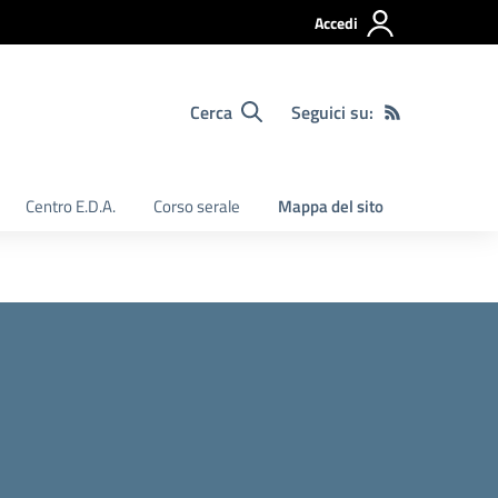
Accedi
Cerca
Seguici su:
Centro E.D.A.
Corso serale
Mappa del sito