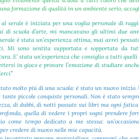
iglio vivamente questa scuola a tutti coloro che des
 una formazione di qualità in un ambiente serio, accogl
al serale è iniziata per una voglia personale di ragg
ni di scuola d’arte, mi mancavano gli ultimi due ann
 serale è stata un’esperienza ottima, mai avrei pensa
i. Mi sono sentita supportata e sopportata da tutt
ra. E’ stata un’esperienza che consiglio a tutti quel
ttersi in gioco e provare l’emozione di studiare anch
derci
”
stato molto più di una scuola: è stato un nuovo inizio.
 tante piccole conquiste personali. Non è stato sempre 
za, di dubbi, di notti passate sui libri ma ogni fatica
profonda, quella di vedere i propri sogni prendere fo
dio come tempo dedicato a me stessa: un’occasione
per credere di nuovo nelle mie capacità.
ho incontrato persone meravigliose, compagni che son