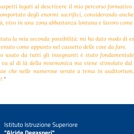
aspetti legati al descrivere il mio percorso formativo
omportato degli enormi sacrifici, considerando anche 
à, vivo in una zona abbastanza lontana e lavoro come 
stata la mia seconda possibilità: mi ha dato modo di e
enuto come appunto nel cassetto delle cose da fare.
vo usato da tutti gli insegnanti è stato fondamental
va al di là della mnemonica ma viene stimolato dal p
lasse che nelle numerose serate a tema in auditorium.
e!
"
Istituto Istruzione Superiore
"Alcide Degasperi"