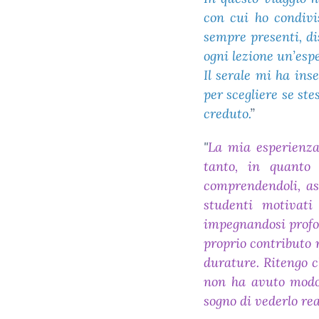
con cui ho condivis
sempre presenti, di
ogni lezione un’espe
Il serale mi ha ins
per scegliere se ste
creduto.
”
"
La mia esperienza
tanto, in quanto 
comprendendoli, asc
studenti motivati 
impegnandosi profo
proprio contributo 
durature. Ritengo c
non ha avuto modo 
sogno di vederlo rea