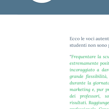
Ecco le voci autent
studenti non sono p
“
Frequentare la sc
estremamente positi
incoraggiato a dar
grande flessibilit
durante la giornat
marketing e, pur pr
dei professori, s
risultati. Raggiung