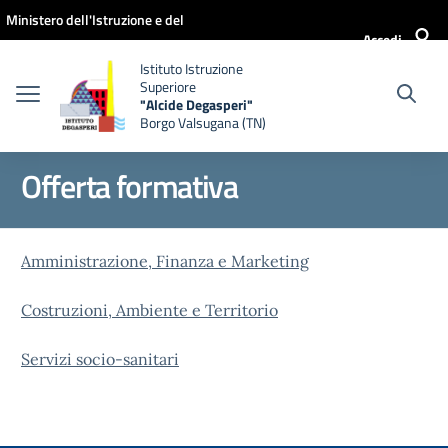
Vai ai contenuti
Vai al menu di navigazione
Vai al footer
Ministero dell'Istruzione e del
Accedi
Merito
Istituto Istruzione
Superiore
"Alcide Degasperi"
Borgo Valsugana (TN)
Offerta formativa
Amministrazione, Finanza e Marketing
Costruzioni, Ambiente e Territorio
Servizi socio-sanitari