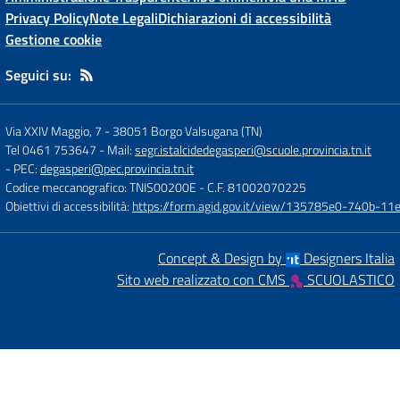
Privacy Policy
Note Legali
Dichiarazioni di accessibilità
Gestione cookie
Seguici su:
Via XXIV Maggio, 7
-
38051 Borgo Valsugana (TN)
Tel 0461 753647
- Mail:
segr.istalcidedegasperi@scuole.provincia.tn.it
- PEC:
degasperi@pec.provincia.tn.it
Codice meccanografico: TNIS00200E
- C.F. 81002070225
Obiettivi di accessibilità:
https://form.agid.gov.it/view/135785e0-740b-1
Concept & Design by
Designers Italia
Sito web realizzato con CMS
SCUOLASTICO