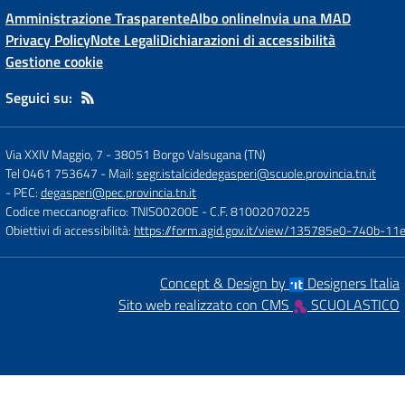
Amministrazione Trasparente
Albo online
Invia una MAD
Privacy Policy
Note Legali
Dichiarazioni di accessibilità
Gestione cookie
Seguici su:
Via XXIV Maggio, 7
-
38051 Borgo Valsugana (TN)
Tel 0461 753647
- Mail:
segr.istalcidedegasperi@scuole.provincia.tn.it
- PEC:
degasperi@pec.provincia.tn.it
Codice meccanografico: TNIS00200E
- C.F. 81002070225
Obiettivi di accessibilità:
https://form.agid.gov.it/view/135785e0-740b-1
Concept & Design by
Designers Italia
Sito web realizzato con CMS
SCUOLASTICO