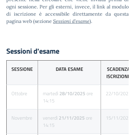
ogni sessione. Per gli esterni, invece, il link al modulo
di iscrizione è accessibile direttamente da questa
pagina web (sezione
Sessioni d'esame
).
Sessioni d'esame
SESSIONE
DATA ESAME
SCADENZA
ISCRIZIONE
Ottobre
martedì
28/10/2025
ore
22/10/2025
14:15
Novembre
venerdì
21/11/2025
ore
15/11/2025
14:15