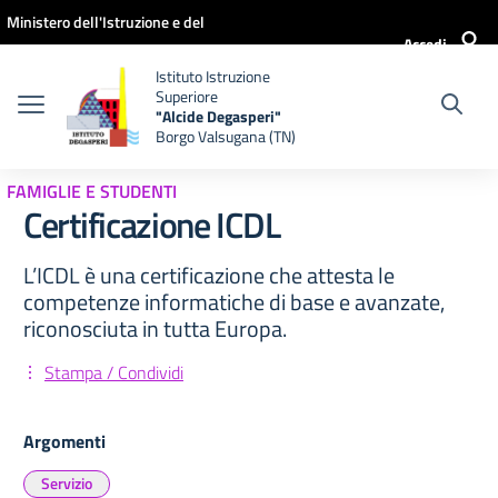
Vai ai contenuti
Vai al menu di navigazione
Vai al footer
Ministero dell'Istruzione e del
Accedi
Merito
Istituto Istruzione
Superiore
"Alcide Degasperi"
Borgo Valsugana (TN)
FAMIGLIE E STUDENTI
Certificazione ICDL
L’ICDL è una certificazione che attesta le
competenze informatiche di base e avanzate,
riconosciuta in tutta Europa.
Stampa / Condividi
Argomenti
Servizio