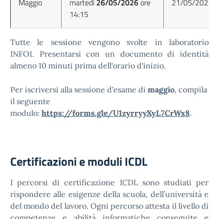
Maggio
martedì
26/05/2026
ore
21/05/2026
14:15
Tutte le sessione vengono svolte in laboratorio
INFO1. Presentarsi con un documento di identità
almeno 10 minuti prima dell'orario d'inizio.
Per iscriversi alla sessione d'esame di
maggio
, compila
il seguente
modulo:
https://forms.gle/U1zyrryyXyL7CrWx8
.
Certificazioni e moduli ICDL
I percorsi di certificazione ICDL sono studiati per
rispondere alle esigenze della scuola, dell’università e
del mondo del lavoro. Ogni percorso attesta il livello di
competenze e abilità informatiche conseguite e