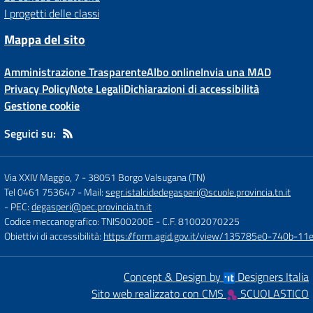
I progetti delle classi
Mappa del sito
Amministrazione Trasparente
Albo online
Invia una MAD
Privacy Policy
Note Legali
Dichiarazioni di accessibilità
Gestione cookie
Seguici su:
Via XXIV Maggio, 7
-
38051 Borgo Valsugana (TN)
Tel 0461 753647
- Mail:
segr.istalcidedegasperi@scuole.provincia.tn.it
- PEC:
degasperi@pec.provincia.tn.it
Codice meccanografico: TNIS00200E
- C.F. 81002070225
Obiettivi di accessibilità:
https://form.agid.gov.it/view/135785e0-740b-1
Concept & Design by
Designers Italia
Sito web realizzato con CMS
SCUOLASTICO