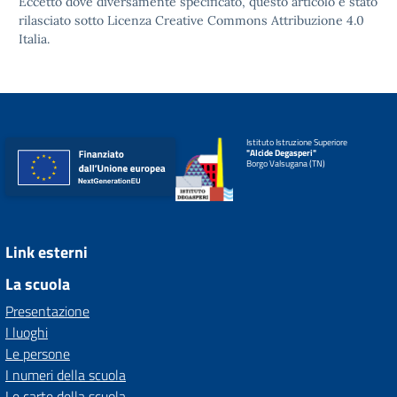
Eccetto dove diversamente specificato, questo articolo è stato
rilasciato sotto
Licenza Creative Commons Attribuzione 4.0
Italia.
Istituto Istruzione Superiore
"Alcide Degasperi"
Borgo Valsugana (TN)
Link esterni
La scuola
Presentazione
I luoghi
Le persone
I numeri della scuola
Le carte della scuola