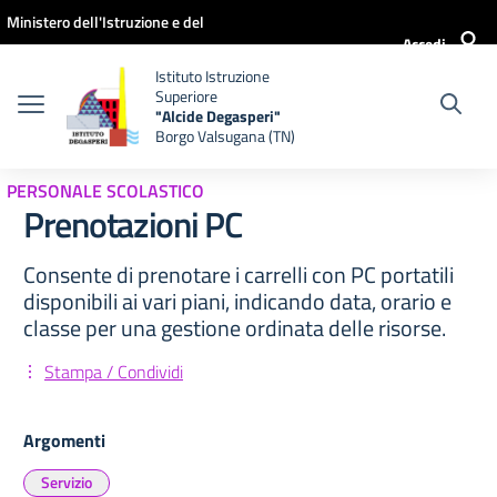
Vai ai contenuti
Vai al menu di navigazione
Vai al footer
Ministero dell'Istruzione e del
Accedi
Merito
Istituto Istruzione
Superiore
"Alcide Degasperi"
Borgo Valsugana (TN)
PERSONALE SCOLASTICO
Prenotazioni PC
Consente di prenotare i carrelli con PC portatili
disponibili ai vari piani, indicando data, orario e
classe per una gestione ordinata delle risorse.
Stampa / Condividi
Argomenti
Servizio