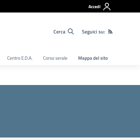
Accedi
Cerca
Seguici su:
Centro E.D.A.
Corso serale
Mappa del sito