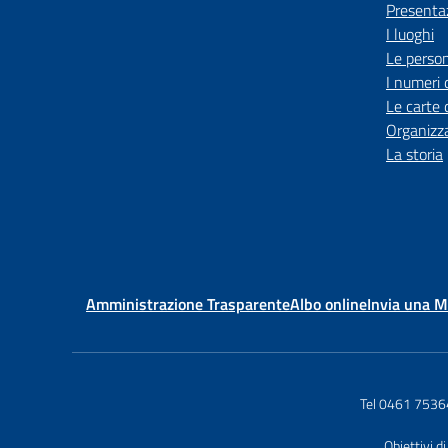
Presenta
I luoghi
Le perso
I numeri 
Le carte 
Organizz
La storia
Amministrazione Trasparente
Albo online
Invia una 
Tel 0461 753
Obiettivi di