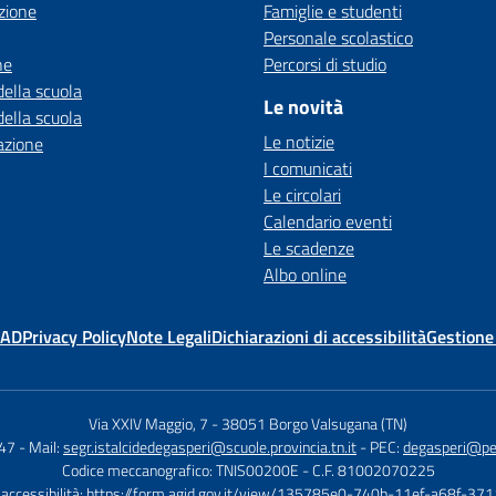
zione
Famiglie e studenti
Personale scolastico
ne
Percorsi di studio
della scuola
Le novità
della scuola
Le notizie
azione
I comunicati
Le circolari
Calendario eventi
Le scadenze
Albo online
MAD
Privacy Policy
Note Legali
Dichiarazioni di accessibilità
Gestione
Via XXIV Maggio, 7
-
38051 Borgo Valsugana (TN)
647
- Mail:
segr.istalcidedegasperi@scuole.provincia.tn.it
- PEC:
degasperi@pec.
Codice meccanografico: TNIS00200E
- C.F. 81002070225
 accessibilità:
https://form.agid.gov.it/view/135785e0-740b-11ef-a68f-37