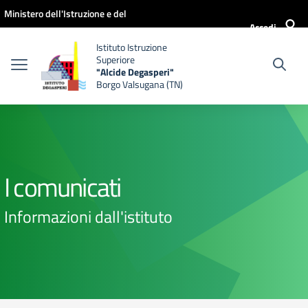
Vai ai contenuti
Vai al menu di navigazione
Vai al footer
Ministero dell'Istruzione e del
Accedi
Merito
Istituto Istruzione
Superiore
"Alcide Degasperi"
Borgo Valsugana (TN)
I comunicati
Informazioni dall'istituto