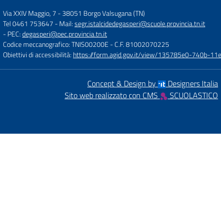
Via XXIV Maggio, 7
-
38051 Borgo Valsugana (TN)
Tel 0461 753647
- Mail:
segr.istalcidedegasperi@scuole.provincia.tn.it
- PEC:
degasperi@pec.provincia.tn.it
Codice meccanografico: TNIS00200E
- C.F. 81002070225
Obiettivi di accessibilità:
https://form.agid.gov.it/view/135785e0-740b-1
Concept & Design by
Designers Italia
Sito web realizzato con CMS
SCUOLASTICO