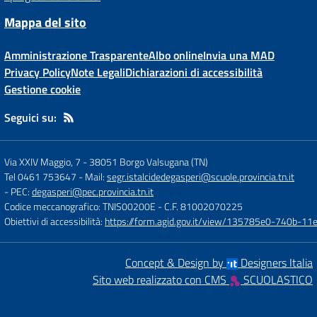
Mappa del sito
Amministrazione Trasparente
Albo online
Invia una MAD
Privacy Policy
Note Legali
Dichiarazioni di accessibilità
Gestione cookie
Seguici su:
Via XXIV Maggio, 7
-
38051 Borgo Valsugana (TN)
Tel 0461 753647
- Mail:
segr.istalcidedegasperi@scuole.provincia.tn.it
- PEC:
degasperi@pec.provincia.tn.it
Codice meccanografico: TNIS00200E
- C.F. 81002070225
Obiettivi di accessibilità:
https://form.agid.gov.it/view/135785e0-740b-1
Concept & Design by
Designers Italia
Sito web realizzato con CMS
SCUOLASTICO