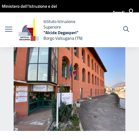
Vai ai contenuti
Vai al menu di navigazione
Vai al footer
Ministero dell'Istruzione e del
Accedi
Merito
Istituto Istruzione
Superiore
"Alcide Degasperi"
Borgo Valsugana (TN)