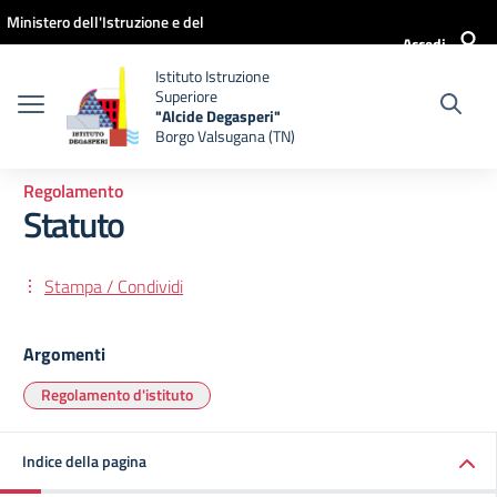
Vai ai contenuti
Vai al menu di navigazione
Vai al footer
Ministero dell'Istruzione e del
Accedi
Merito
Istituto Istruzione
Superiore
"Alcide Degasperi"
Borgo Valsugana (TN)
Regolamento
Statuto
Stampa / Condividi
Argomenti
Regolamento d'istituto
Indice della pagina