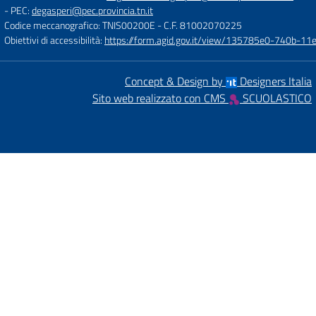
- PEC:
degasperi@pec.provincia.tn.it
Codice meccanografico: TNIS00200E
- C.F. 81002070225
Obiettivi di accessibilità:
https://form.agid.gov.it/view/135785e0-740b-1
Concept & Design by
Designers Italia
Sito web realizzato con CMS
SCUOLASTICO