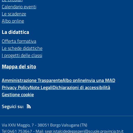
Calendario eventi
Le scadenze
Albo online
La didattica
Offerta formativa
Le schede didattiche
I progetti delle classi
Mappa del sito
Amministrazione Trasparente
Albo online
Invia una MAD
Privacy Policy
Note Legali
Dichiarazioni di accessibilità
Gestione cookie
Seguici su:
Via XXIV Maggio, 7
-
38051 Borgo Valsugana (TN)
Tel 0461 753647
- Mail:
segr.istalcidedegasperi@scuole.provincia.tn.it