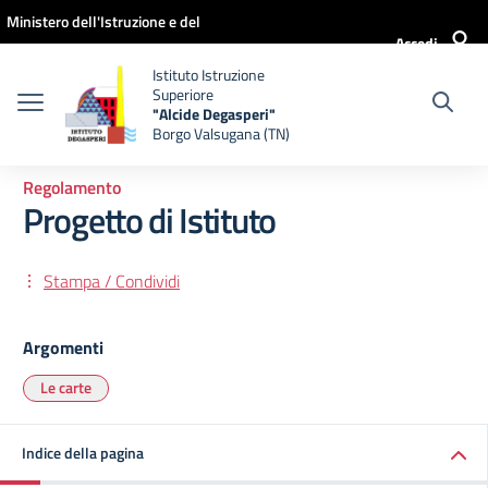
Vai ai contenuti
Vai al menu di navigazione
Vai al footer
Ministero dell'Istruzione e del
Accedi
Merito
Istituto Istruzione
Superiore
"Alcide Degasperi"
Borgo Valsugana (TN)
Regolamento
Progetto di Istituto
Stampa / Condividi
Argomenti
Le carte
Indice della pagina