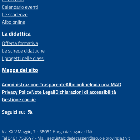
Calendario eventi
Le scadenze
Albo online
La didattica
Offerta formativa
Le schede didattiche
I progetti delle classi
Mappa del sito
Amministrazione Trasparente
Albo online
Invia una MAD
Privacy Policy
Note Legali
Dichiarazioni di accessibilità
Gestione cookie
Seguici su:
Via XXIV Maggio, 7
-
38051 Borgo Valsugana (TN)
Tel 0461 753647
- Mail:
segr.istalcidedegasperi@scuole.provincia.tn.it