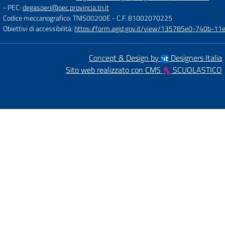
- PEC:
degasperi@pec.provincia.tn.it
Codice meccanografico: TNIS00200E
- C.F. 81002070225
Obiettivi di accessibilità:
https://form.agid.gov.it/view/135785e0-740b-1
Concept & Design by
Designers Italia
Sito web realizzato con CMS
SCUOLASTICO