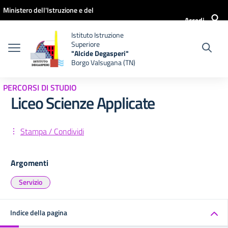
Vai ai contenuti
Vai al menu di navigazione
Vai al footer
Ministero dell'Istruzione e del
Accedi
Merito
Istituto Istruzione
Superiore
"Alcide Degasperi"
Borgo Valsugana (TN)
PERCORSI DI STUDIO
Liceo Scienze Applicate
Stampa / Condividi
Argomenti
Servizio
Indice della pagina