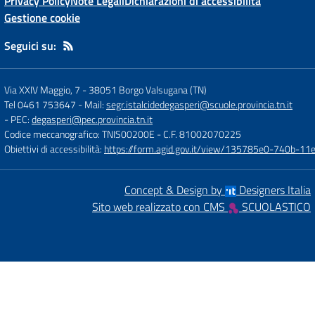
Privacy Policy
Note Legali
Dichiarazioni di accessibilità
Gestione cookie
Seguici su:
Via XXIV Maggio, 7
-
38051 Borgo Valsugana (TN)
Tel 0461 753647
- Mail:
segr.istalcidedegasperi@scuole.provincia.tn.it
- PEC:
degasperi@pec.provincia.tn.it
Codice meccanografico: TNIS00200E
- C.F. 81002070225
Obiettivi di accessibilità:
https://form.agid.gov.it/view/135785e0-740b-1
Concept & Design by
Designers Italia
Sito web realizzato con CMS
SCUOLASTICO