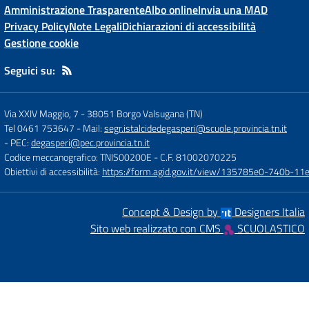
Amministrazione Trasparente
Albo online
Invia una MAD
Privacy Policy
Note Legali
Dichiarazioni di accessibilità
Gestione cookie
Seguici su:
Via XXIV Maggio, 7
-
38051 Borgo Valsugana (TN)
Tel 0461 753647
- Mail:
segr.istalcidedegasperi@scuole.provincia.tn.it
- PEC:
degasperi@pec.provincia.tn.it
Codice meccanografico: TNIS00200E
- C.F. 81002070225
Obiettivi di accessibilità:
https://form.agid.gov.it/view/135785e0-740b-1
Concept & Design by
Designers Italia
Sito web realizzato con CMS
SCUOLASTICO