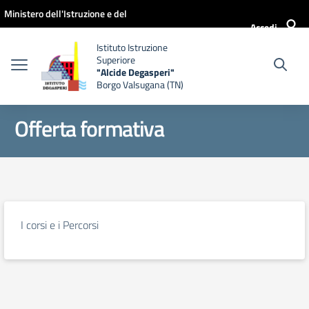
Vai ai contenuti
Vai al menu di navigazione
Vai al footer
Ministero dell'Istruzione e del
Accedi
Merito
Istituto Istruzione
Superiore
"Alcide Degasperi"
Borgo Valsugana (TN)
Offerta formativa
I corsi e i Percorsi