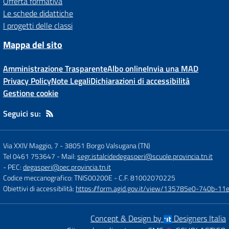
Offerta formativa
Le schede didattiche
I progetti delle classi
Mappa del sito
Amministrazione Trasparente
Albo online
Invia una MAD
Privacy Policy
Note Legali
Dichiarazioni di accessibilità
Gestione cookie
Seguici su:
Via XXIV Maggio, 7
-
38051 Borgo Valsugana (TN)
Tel 0461 753647
- Mail:
segr.istalcidedegasperi@scuole.provincia.tn.it
- PEC:
degasperi@pec.provincia.tn.it
Codice meccanografico: TNIS00200E
- C.F. 81002070225
Obiettivi di accessibilità:
https://form.agid.gov.it/view/135785e0-740b-1
Concept & Design by
Designers Italia