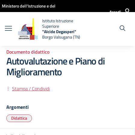
Vai ai contenuti
Vai al menu di navigazione
Vai al footer
Ministero dell'Istruzione e del
Accedi
Merito
Istituto Istruzione
Superiore
"Alcide Degasperi"
Borgo Valsugana (TN)
Documento didattico
Autovalutazione e Piano di
Miglioramento
Stampa / Condividi
Argomenti
Didattica