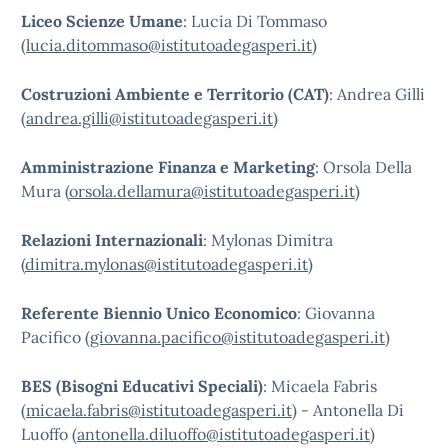
Liceo Scienze Umane
: Lucia Di Tommaso
(
lucia.ditommaso@istitutoadegasperi.it
)
Costruzioni Ambiente e Territorio (CAT)
: Andrea Gilli
(
andrea.gilli@istitutoadegasperi.it
)
Amministrazione Finanza e Marketing
: Orsola Della
Mura (
orsola.dellamura@istitutoadegasperi.it
)
Relazioni Internazionali
: Mylonas Dimitra
(
dimitra.mylonas@istitutoadegasperi.it
)
Referente Biennio Unico Economico
: Giovanna
Pacifico (
giovanna.pacifico@istitutoadegasperi.it
)
BES (Bisogni Educativi Speciali)
: Micaela Fabris
(
micaela.fabris@istitutoadegasperi.it
) - Antonella Di
Luoffo (
antonella.diluoffo@istitutoadegasperi.it
)