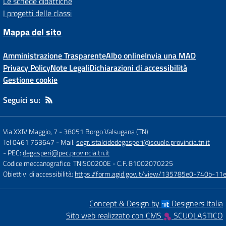
Le schede didattiche
I progetti delle classi
Mappa del sito
Amministrazione Trasparente
Albo online
Invia una MAD
Privacy Policy
Note Legali
Dichiarazioni di accessibilità
Gestione cookie
Seguici su:
Via XXIV Maggio, 7
-
38051 Borgo Valsugana (TN)
Tel 0461 753647
- Mail:
segr.istalcidedegasperi@scuole.provincia.tn.it
- PEC:
degasperi@pec.provincia.tn.it
Codice meccanografico: TNIS00200E
- C.F. 81002070225
Obiettivi di accessibilità:
https://form.agid.gov.it/view/135785e0-740b-1
Concept & Design by
Designers Italia
Sito web realizzato con CMS
SCUOLASTICO