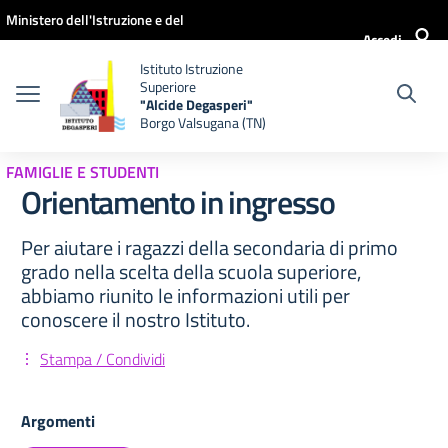
Vai ai contenuti
Vai al menu di navigazione
Vai al footer
Ministero dell'Istruzione e del
Accedi
Merito
Istituto Istruzione
Superiore
"Alcide Degasperi"
Borgo Valsugana (TN)
FAMIGLIE E STUDENTI
Orientamento in ingresso
Per aiutare i ragazzi della secondaria di primo
grado nella scelta della scuola superiore,
abbiamo riunito le informazioni utili per
conoscere il nostro Istituto.
Stampa / Condividi
Argomenti