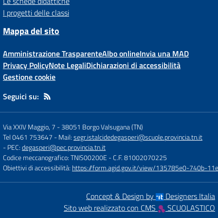
Le schede didattiche
I progetti delle classi
Mappa del sito
Amministrazione Trasparente
Albo online
Invia una MAD
Privacy Policy
Note Legali
Dichiarazioni di accessibilità
Gestione cookie
Seguici su:
Via XXIV Maggio, 7
-
38051 Borgo Valsugana (TN)
Tel 0461 753647
- Mail:
segr.istalcidedegasperi@scuole.provincia.tn.it
- PEC:
degasperi@pec.provincia.tn.it
Codice meccanografico: TNIS00200E
- C.F. 81002070225
Obiettivi di accessibilità:
https://form.agid.gov.it/view/135785e0-740b-1
Concept & Design by
Designers Italia
Sito web realizzato con CMS
SCUOLASTICO