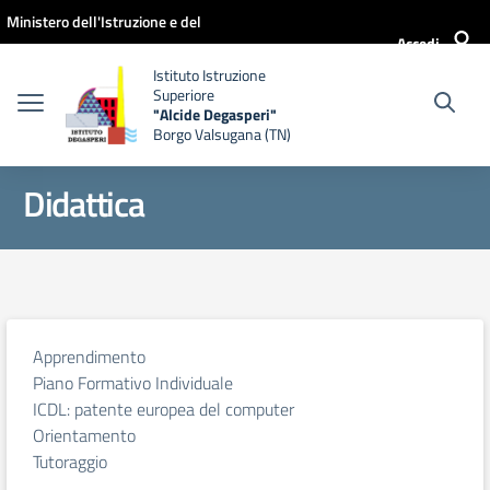
Vai ai contenuti
Vai al menu di navigazione
Vai al footer
Ministero dell'Istruzione e del
Accedi
Merito
Istituto Istruzione
Superiore
"Alcide Degasperi"
Borgo Valsugana (TN)
Didattica
Apprendimento
Piano Formativo Individuale
ICDL: patente europea del computer
Orientamento
Tutoraggio