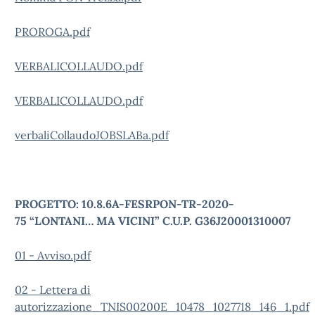
PROROGA.pdf
VERBALICOLLAUDO.pdf
VERBALICOLLAUDO.pdf
verbaliCollaudoJOBSLABa.pdf
PROGETTO: 10.8.6A-FESRPON-TR-2020-
75 “LONTANI… MA VICINI” C.U.P. G36J20001310007
01 - Avviso.pdf
02 - Lettera di
autorizzazione_TNIS00200E_10478_1027718_146_1.pdf