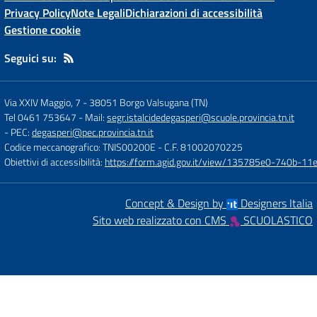
Privacy Policy
Note Legali
Dichiarazioni di accessibilità
Gestione cookie
Seguici su:
Via XXIV Maggio, 7
-
38051 Borgo Valsugana (TN)
Tel 0461 753647
- Mail:
segr.istalcidedegasperi@scuole.provincia.tn.it
- PEC:
degasperi@pec.provincia.tn.it
Codice meccanografico: TNIS00200E
- C.F. 81002070225
Obiettivi di accessibilità:
https://form.agid.gov.it/view/135785e0-740b-1
Concept & Design by
Designers Italia
Sito web realizzato con CMS
SCUOLASTICO