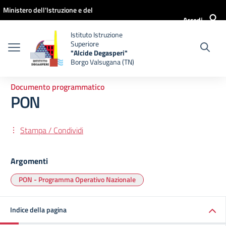
Vai ai contenuti
Vai al menu di navigazione
Vai al footer
Ministero dell'Istruzione e del
Accedi
Merito
Istituto Istruzione
Superiore
"Alcide Degasperi"
Borgo Valsugana (TN)
Documento programmatico
PON
Stampa / Condividi
Argomenti
PON - Programma Operativo Nazionale
Indice della pagina